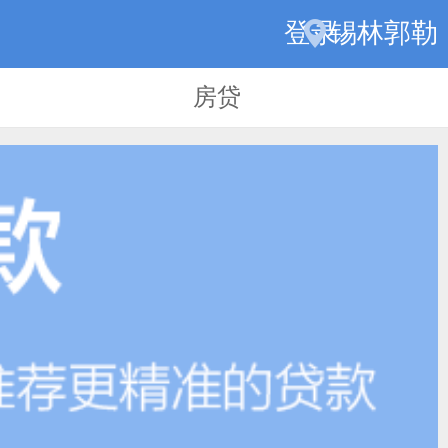
登录
锡林郭勒
房贷